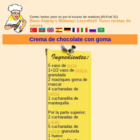
Comer, beber, pero no por el exceso de residuos (Al-A'raf 31)
Banu Atabay's
Mütevazı Lezzetler®
Turco recetas de
cocina
Crema de chocolate con goma
5 vaso de
leche
1+1/2 vaso de
azúcar
granulada
2 mastiques goma de
mascar
4 cucharadas de
harina
1 cucharadita de
mantequilla
Por la parte superior;
2 cucharadas de
cacao
5 cucharadas de
azúcar
granulada
1 huevo