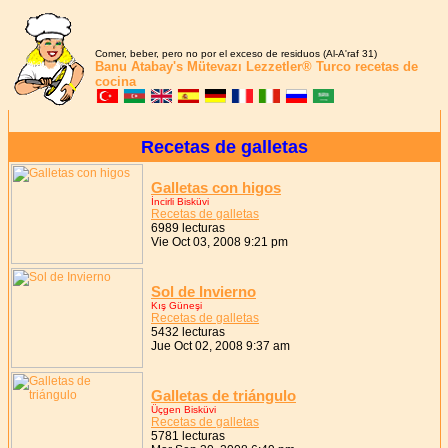
Comer, beber, pero no por el exceso de residuos (Al-A'raf 31)
Banu Atabay's
Mütevazı Lezzetler®
Turco recetas de
cocina
Recetas de galletas
Galletas con higos
İncirli Bisküvi
Recetas de galletas
6989 lecturas
Vie Oct 03, 2008 9:21 pm
Sol de Invierno
Kış Güneşi
Recetas de galletas
5432 lecturas
Jue Oct 02, 2008 9:37 am
Galletas de triángulo
Üçgen Bisküvi
Recetas de galletas
5781 lecturas