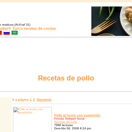
 residuos (Al-A'raf 31)
etler®
Turco recetas de cocina
Recetas de pollo
Ir a página
1
,
2
Siguiente
Pollo al horno con guarnición
Fırında Terbiyeli Tavuk
Recetas de pollo
7980 lecturas
Dom Abr 06, 2008 8:24 pm