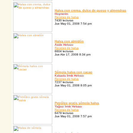
Halva con crema, dulce de queso y almendras
Hoşmerim
Recetas de halva
7430 lecturas
Jue May 01, 2008 7:54 pm
Halva con almidón
Aside Helvası
Recetas de halva
6604 lecturas
Jue Abr 17, 2008 8:34 pm
Sémola halva con cacao
Kakaolu İrmik Helvası
Recetas de halva
7237 lecturas
Jue May 01, 2008 8:05 pm
Petróleo gratis sémola halva
Yağsız İrmik Helvası
Recetas de halva
6479 lecturas
Jue May 01, 2008 7:57 pm