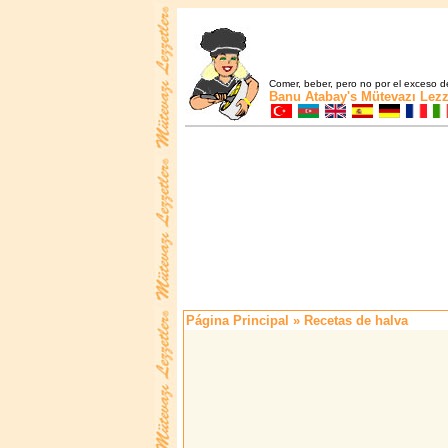
Comer, beber, pero no por el exceso de
Banu Atabay's
Mütevazı Lezz
Página Principal
» Recetas de halva