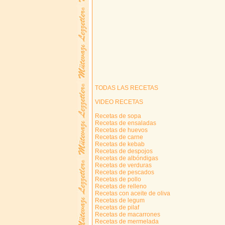
TODAS LAS RECETAS
VIDEO RECETAS
Recetas de sopa
Recetas de ensaladas
Recetas de huevos
Recetas de carne
Recetas de kebab
Recetas de despojos
Recetas de albóndigas
Recetas de verduras
Recetas de pescados
Recetas de pollo
Recetas de relleno
Recetas con aceite de oliva
Recetas de legum
Recetas de pilaf
Recetas de macarrones
Recetas de mermelada