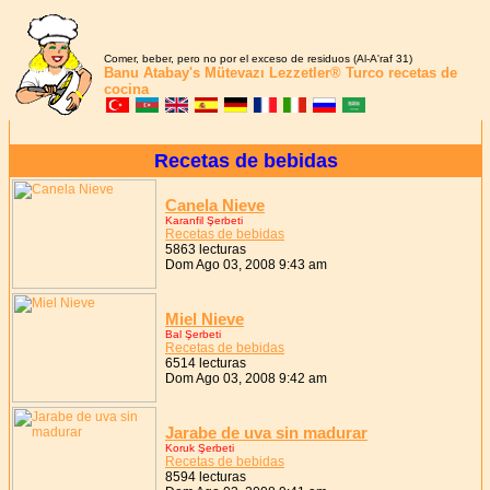
Comer, beber, pero no por el exceso de residuos (Al-A'raf 31)
Banu Atabay's
Mütevazı Lezzetler®
Turco recetas de
cocina
Recetas de bebidas
Canela Nieve
Karanfil Şerbeti
Recetas de bebidas
5863 lecturas
Dom Ago 03, 2008 9:43 am
Miel Nieve
Bal Şerbeti
Recetas de bebidas
6514 lecturas
Dom Ago 03, 2008 9:42 am
Jarabe de uva sin madurar
Koruk Şerbeti
Recetas de bebidas
8594 lecturas