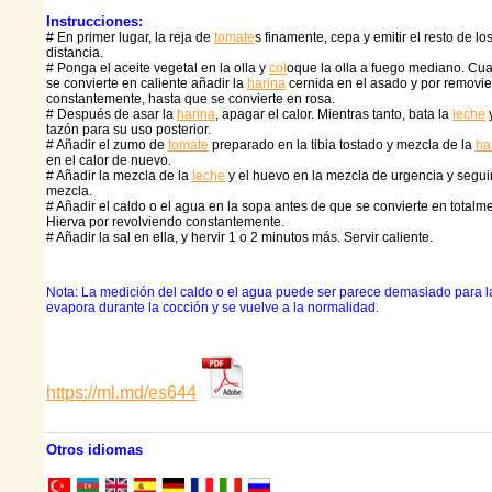
Instrucciones:
# En primer lugar, la reja de
tomate
s finamente, cepa y emitir el resto de lo
distancia.
# Ponga el aceite vegetal en la olla y
col
oque la olla a fuego mediano. Cua
se convierte en caliente añadir la
harina
cernida en el asado y por removi
constantemente, hasta que se convierte en rosa.
# Después de asar la
harina
, apagar el calor. Mientras tanto, bata la
leche
y
tazón para su uso posterior.
# Añadir el zumo de
tomate
preparado en la tibia tostado y mezcla de la
ha
en el calor de nuevo.
# Añadir la mezcla de la
leche
y el huevo en la mezcla de urgencia y seguir
mezcla.
# Añadir el caldo o el agua en la sopa antes de que se convierte en totalme
Hierva por revolviendo constantemente.
# Añadir la sal en ella, y hervir 1 o 2 minutos más. Servir caliente.
Nota: La medición del caldo o el agua puede ser parece demasiado para l
evapora durante la cocción y se vuelve a la normalidad.
https://ml.md/es644
Otros idiomas