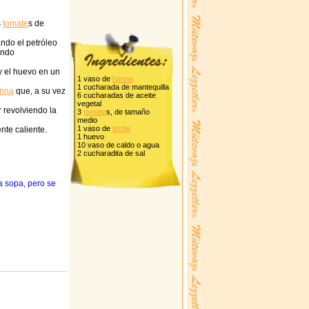
s
tomate
s de
ndo el petróleo
endo
 el huevo en un
1 vaso de
harina
1 cucharada de mantequilla
rina
que, a su vez
6 cucharadas de aceite
vegetal
 revolviendo la
3
tomate
s, de tamaño
medio
1 vaso de
leche
nte caliente.
1 huevo
10 vaso de caldo o agua
2 cucharadita de sal
a sopa, pero se