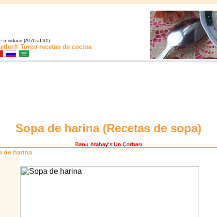
 residuos (Al-A'raf 31)
etler®
Turco recetas de cocina
Sopa de harina (
Recetas de sopa
)
Banu Atabay
's Un Çorbası
 de harina