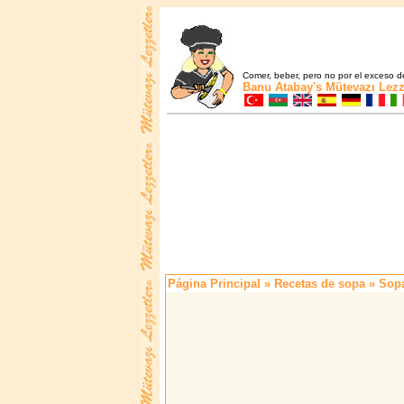
Comer, beber, pero no por el exceso de
Banu Atabay's
Mütevazı Lezz
Página Principal
»
Recetas de sopa
» Sopa