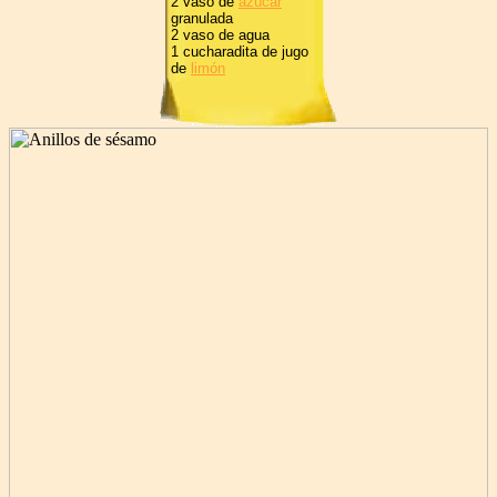
2 vaso de
azúcar
granulada
2 vaso de agua
1 cucharadita de jugo
de
limón