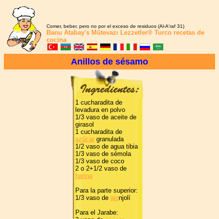
Comer, beber, pero no por el exceso de residuos (Al-A'raf 31)
Banu Atabay's
Mütevazı Lezzetler®
Turco recetas de
cocina
Anillos de sésamo
1 cucharadita de
levadura en polvo
1/3 vaso de aceite de
girasol
1 cucharadita de
azúcar
granulada
1/2 vaso de agua tibia
1/3 vaso de sémola
1/3 vaso de coco
2 o 2+1/2 vaso de
harina
Para la parte superior:
1/3 vaso de
ajo
njolí
Para el Jarabe: