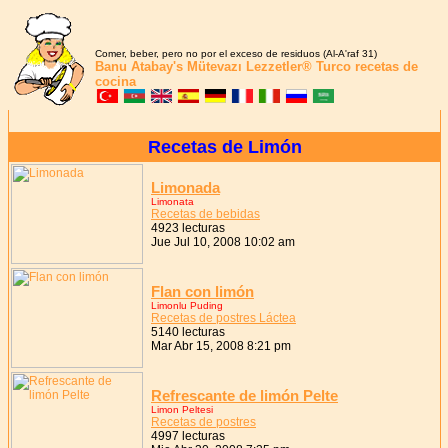
Comer, beber, pero no por el exceso de residuos (Al-A'raf 31)
Banu Atabay's
Mütevazı Lezzetler®
Turco recetas de
cocina
Recetas de Limón
Limonada
Limonata
Recetas de bebidas
4923 lecturas
Jue Jul 10, 2008 10:02 am
Flan con limón
Limonlu Puding
Recetas de postres Láctea
5140 lecturas
Mar Abr 15, 2008 8:21 pm
Refrescante de limón Pelte
Limon Peltesi
Recetas de postres
4997 lecturas