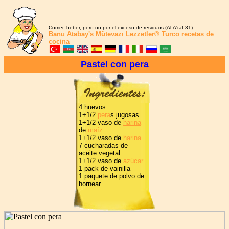
Comer, beber, pero no por el exceso de residuos (Al-A'raf 31)
Banu Atabay's
Mütevazı Lezzetler®
Turco recetas de
cocina
Pastel con pera
4 huevos
1+1/2
pera
s jugosas
1+1/2 vaso de
harina
de
maíz
1+1/2 vaso de
harina
7 cucharadas de
aceite vegetal
1+1/2 vaso de
azúcar
1 pack de vainilla
1 paquete de polvo de
hornear