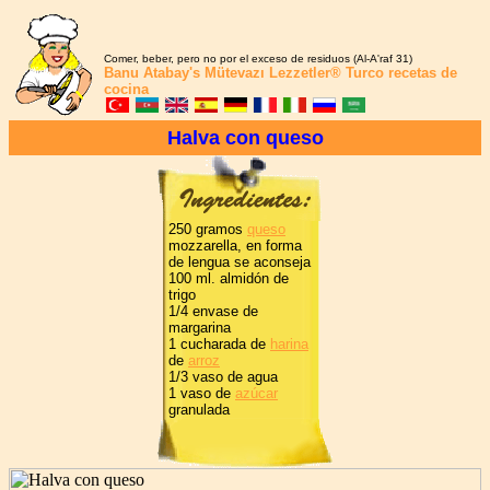
Comer, beber, pero no por el exceso de residuos (Al-A'raf 31)
Banu Atabay's
Mütevazı Lezzetler®
Turco recetas de
cocina
Halva con queso
250 gramos
queso
mozzarella, en forma
de lengua se aconseja
100 ml. almidón de
trigo
1/4 envase de
margarina
1 cucharada de
harina
de
arroz
1/3 vaso de agua
1 vaso de
azúcar
granulada