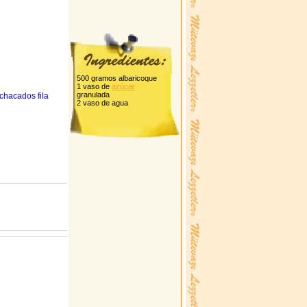
500 gramos albaricoque
1 vaso de
azúcar
granulada
chacados fila
2 vaso de agua