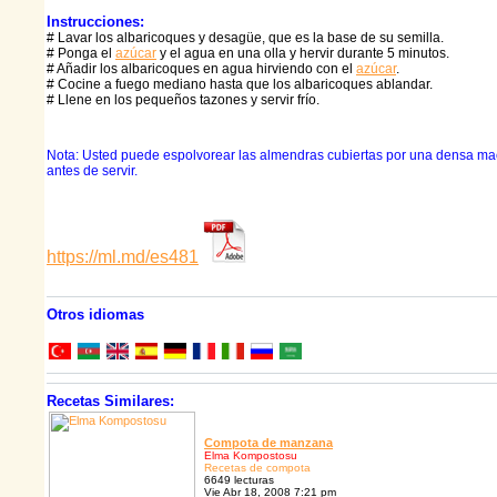
Instrucciones:
# Lavar los albaricoques y desagüe, que es la base de su semilla.
# Ponga el
azúcar
y el agua en una olla y hervir durante 5 minutos.
# Añadir los albaricoques en agua hirviendo con el
azúcar
.
# Cocine a fuego mediano hasta que los albaricoques ablandar.
# Llene en los pequeños tazones y servir frío.
Nota: Usted puede espolvorear las almendras cubiertas por una densa ma
antes de servir.
https://ml.md/es481
Otros idiomas
Recetas Similares:
Compota de manzana
Elma Kompostosu
Recetas de compota
6649 lecturas
Vie Abr 18, 2008 7:21 pm