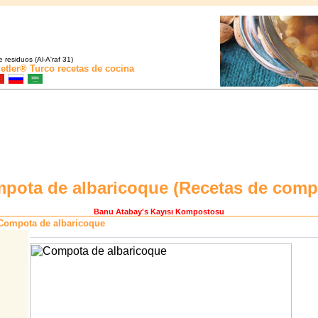
 residuos (Al-A'raf 31)
etler®
Turco recetas de cocina
pota de albaricoque (
Recetas de comp
Banu Atabay
's Kayısı Kompostosu
Compota de albaricoque