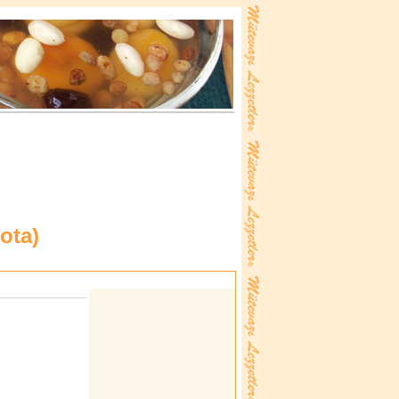
ota
)