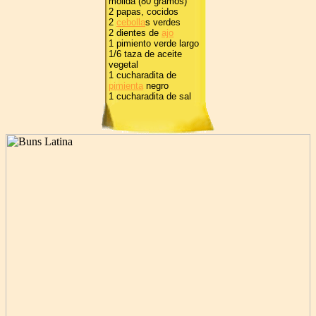
molida (80 gramos)
2 papas, cocidos
2
cebolla
s verdes
2 dientes de
ajo
1 pimiento verde largo
1/6 taza de aceite
vegetal
1 cucharadita de
pimienta
negro
1 cucharadita de sal