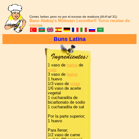
Comer, beber, pero no por el exceso de residuos (Al-A'raf 31)
Banu Atabay's
Mütevazı Lezzetler®
Turco recetas de
cocina
Buns Latina
1 vaso de
harina
de
maíz
3 vaso de
harina
1 huevo
1/3 vaso de
yogur
1/6 vaso de aceite
vegetal
1 cucharadita de
bicarbonato de sodio
1 cucharadita de sal
Por la parte superior;
1 huevo
Para llenar;
1/2 vaso de carne