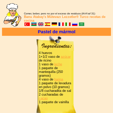
Comer, beber, pero no por el exceso de residuos (Al-A'raf 31)
Banu Atabay's
Mütevazı Lezzetler®
Turco recetas de
cocina
Pastel de mármol
4 huevos
1+1/2 vaso de
azúcar
de ricino
1 vaso de
leche
1 paquete de
mantequilla (250
gramos)
4 vaso de
harina
1 paquete de levadura
en polvo (10 gramos)
1/8 cucharadita de sal
2 cucharadas de
cacao
1 paquete de vainilla