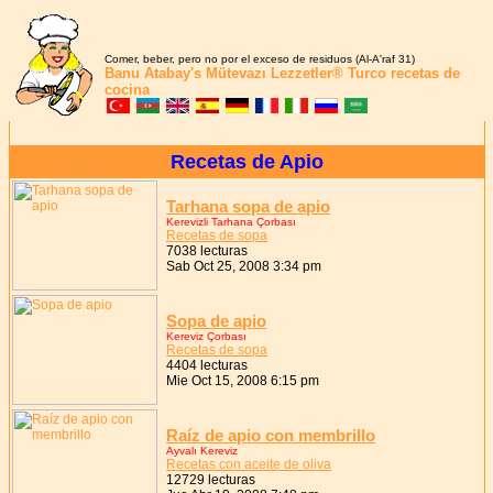
Comer, beber, pero no por el exceso de residuos (Al-A'raf 31)
Banu Atabay's
Mütevazı Lezzetler®
Turco recetas de
cocina
Recetas de Apio
Tarhana sopa de apio
Kerevizli Tarhana Çorbası
Recetas de sopa
7038 lecturas
Sab Oct 25, 2008 3:34 pm
Sopa de apio
Kereviz Çorbası
Recetas de sopa
4404 lecturas
Mie Oct 15, 2008 6:15 pm
Raíz de apio con membrillo
Ayvalı Kereviz
Recetas con aceite de oliva
12729 lecturas