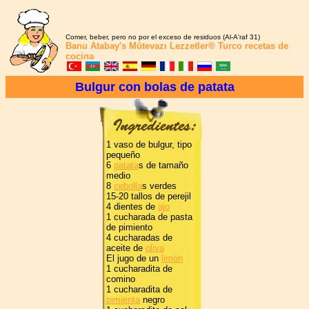
Comer, beber, pero no por el exceso de residuos (Al-A'raf 31)
Banu Atabay's
Mütevazı Lezzetler®
Turco recetas de
cocina
Bulgur con bolas de patata
1 vaso de bulgur, tipo
pequeño
6
patata
s de tamaño
medio
8
cebolla
s verdes
15-20 tallos de perejil
4 dientes de
ajo
1 cucharada de pasta
de pimiento
4 cucharadas de
aceite de
oliva
El jugo de un
limón
1 cucharadita de
comino
1 cucharadita de
pimienta
negro