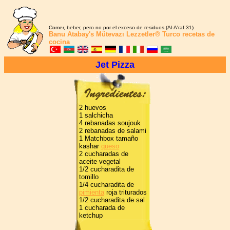
Comer, beber, pero no por el exceso de residuos (Al-A'raf 31)
Banu Atabay's
Mütevazı Lezzetler®
Turco recetas de
cocina
Jet Pizza
2 huevos
1 salchicha
4 rebanadas soujouk
2 rebanadas de salami
1 Matchbox tamaño
kashar
queso
2 cucharadas de
aceite vegetal
1/2 cucharadita de
tomillo
1/4 cucharadita de
pimienta
roja triturados
1/2 cucharadita de sal
1 cucharada de
ketchup