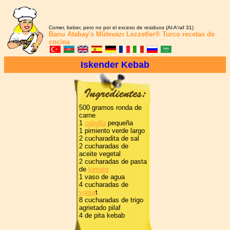
Comer, beber, pero no por el exceso de residuos (Al-A'raf 31)
Banu Atabay's
Mütevazı Lezzetler®
Turco recetas de
cocina
Iskender Kebab
500 gramos ronda de
carne
1
cebolla
pequeña
1 pimiento verde largo
2 cucharadita de sal
2 cucharadas de
aceite vegetal
2 cucharadas de pasta
de
tomate
1 vaso de agua
4 cucharadas de
yogur
t
8 cucharadas de trigo
agrietado pilaf
4 de pita kebab