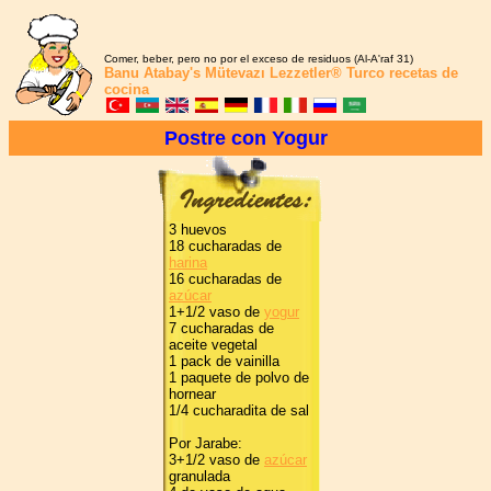
Comer, beber, pero no por el exceso de residuos (Al-A'raf 31)
Banu Atabay's
Mütevazı Lezzetler®
Turco recetas de
cocina
Postre con Yogur
3 huevos
18 cucharadas de
harina
16 cucharadas de
azúcar
1+1/2 vaso de
yogur
7 cucharadas de
aceite vegetal
1 pack de vainilla
1 paquete de polvo de
hornear
1/4 cucharadita de sal
Por Jarabe:
3+1/2 vaso de
azúcar
granulada