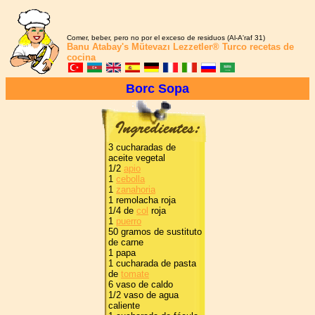
Comer, beber, pero no por el exceso de residuos (Al-A'raf 31)
Banu Atabay's
Mütevazı Lezzetler®
Turco recetas de
cocina
Borc Sopa
3 cucharadas de
aceite vegetal
1/2
apio
1
cebolla
1
zanahoria
1 remolacha roja
1/4 de
col
roja
1
puerro
50 gramos de sustituto
de carne
1 papa
1 cucharada de pasta
de
tomate
6 vaso de caldo
1/2 vaso de agua
caliente