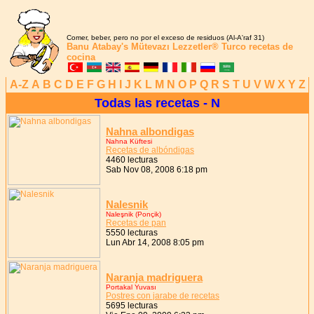
Comer, beber, pero no por el exceso de residuos (Al-A'raf 31)
Banu Atabay's
Mütevazı Lezzetler®
Turco recetas de
cocina
A-Z
A
B
C
D
E
F
G
H
I
J
K
L
M
N
O
P
Q
R
S
T
U
V
W
X
Y
Z
Todas las recetas - N
Nahna albondigas
Nahna Küftesi
Recetas de albóndigas
4460 lecturas
Sab Nov 08, 2008 6:18 pm
Nalesnik
Naleşnik (Ponçik)
Recetas de pan
5550 lecturas
Lun Abr 14, 2008 8:05 pm
Naranja madriguera
Portakal Yuvası
Postres con jarabe de recetas
5695 lecturas