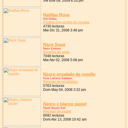
Vie Ene 09, 2009 6:33 pm
Natillas Rosa
Gül Güllaç
Postres con jarabe de recetas
4730 lecturas
Mie Dic 31, 2008 3:48 pm
Nazir Sopa
Nazır Çorbası
Recetas de sopa
7048 lecturas
Mie Abr 02, 2008 5:08 pm
Negro ensalada de repollo
Kara Lahana Salatası
Recetas de ensaladas
5763 lecturas
Dom May 04, 2008 3:32 pm
Negro y blanco pastel
Siyah Beyaz Kek
Recetas de pastel
6692 lecturas
Dom Abr 13, 2008 10:42 am