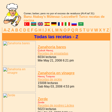
Comer, beber, pero no por el exceso de residuos (Al-A'raf 31)
Banu Atabay's
Mütevazı Lezzetler®
Turco recetas de
cocina
A-Z
A
B
C
D
E
F
G
H
I
J
K
L
M
N
O
P
Q
R
S
T
U
V
W
X
Y
Z
Todas las recetas - Z
Zanahoria bares
Çubuk Havuç
Recetas de ensaladas
6034 lecturas
Mie May 21, 2008 6:21 pm
Zanahoria en vinagre
Havuç Turşusu
Recetas de pickle
15008 lecturas
Sab May 03, 2008 4:53 pm
Zerde
Zerde
Recetas de postres Láctea
5023 lecturas