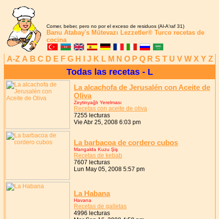
Comer, beber, pero no por el exceso de residuos (Al-A'raf 31)
Banu Atabay's
Mütevazı Lezzetler®
Turco recetas de
cocina
A-Z
A
B
C
D
E
F
G
H
I
J
K
L
M
N
O
P
Q
R
S
T
U
V
W
X
Y
Z
Todas las recetas - L
La alcachofa de Jerusalén con Aceite de
Oliva
Zeytinyağlı Yerelması
Recetas con aceite de oliva
7255 lecturas
Vie Abr 25, 2008 6:03 pm
La barbacoa de cordero cubos
Mangalda Kuzu Şiş
Recetas de kebab
7607 lecturas
Lun May 05, 2008 5:57 pm
La Habana
Havana
Recetas de galletas
4996 lecturas