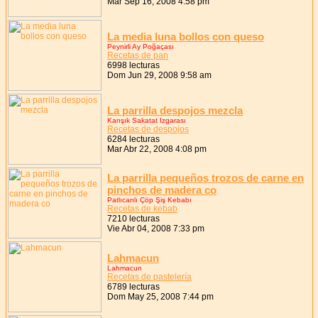
Mar Sep 16, 2008 4:58 pm
La media luna bollos con queso
Peynirli Ay Poğaçası
Recetas de pan
6998 lecturas
Dom Jun 29, 2008 9:58 am
La parrilla despojos mezcla
Karışık Sakatat Izgarası
Recetas de despojos
6284 lecturas
Mar Abr 22, 2008 4:08 pm
La parrilla pequeños trozos de carne en
pinchos de madera co
Patlıcanlı Çöp Şiş Kebabı
Recetas de kebab
7210 lecturas
Vie Abr 04, 2008 7:33 pm
Lahmacun
Lahmacun
Recetas de pastelería
6789 lecturas
Dom May 25, 2008 7:44 pm