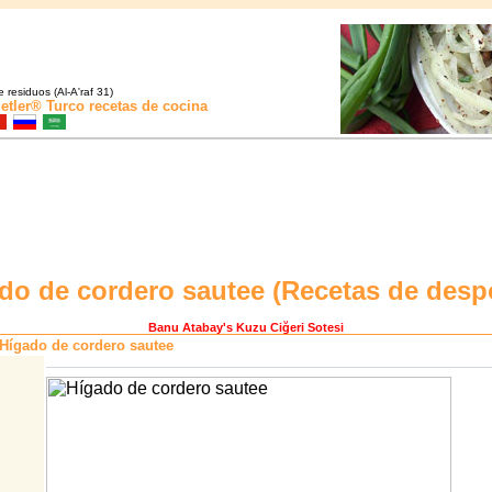
 residuos (Al-A'raf 31)
etler®
Turco recetas de cocina
do de cordero sautee (
Recetas de desp
Banu Atabay
's Kuzu Ciğeri Sotesi
Hígado de cordero sautee