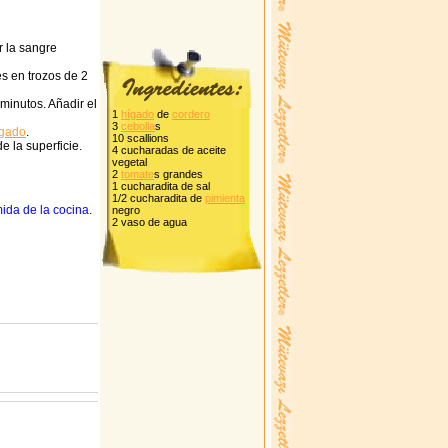
r la sangre
es en trozos de 2
 minutos. Añadir el
1
hígado
de
cordero
3
cebolla
s
ígado
.
10 scallions
e la superficie.
4 cucharadas de aceite
vegetal
2
tomate
s grandes
1 cucharadita de sal
1/2 cucharadita de
pimienta
ida de la cocina.
negro
2 vaso de agua