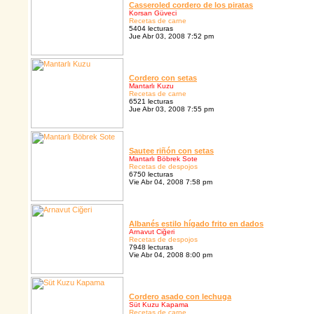
Casseroled cordero de los piratas
Korsan Güveci
Recetas de carne
5404 lecturas
Jue Abr 03, 2008 7:52 pm
Cordero con setas
Mantarlı Kuzu
Recetas de carne
6521 lecturas
Jue Abr 03, 2008 7:55 pm
Sautee riñón con setas
Mantarlı Böbrek Sote
Recetas de despojos
6750 lecturas
Vie Abr 04, 2008 7:58 pm
Albanés estilo hígado frito en dados
Arnavut Ciğeri
Recetas de despojos
7948 lecturas
Vie Abr 04, 2008 8:00 pm
Cordero asado con lechuga
Süt Kuzu Kapama
Recetas de carne