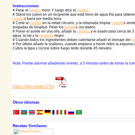
Instrucciones:
# Pelar el
hígado
morir. Y luego dice el
hígado
.
# Stand los cubos en un recipiente que está lleno de agua fría para obtene
hígado
s fuera por media hora.
# Corte la
cebolla
en la mitad círculos, y la rebanada limpiar
cebolla
s verd
pulgadas de longitud. Pelar los
tomate
s, los dados.
# Poner el aceite en una olla, añadir la
cebolla
, y el asado para cerca de 3
agua, la sal y la
pimienta
negro.
# Cuando todos los ingredientes deben calentarse añadir el drenaje del
h
# Por último añadir la scallions, cuando empiece a hervir retire la espuma d
Cubra la tapa y cocine sobre fuego lento durante 45 minutos.
Nota: Puede adornar añadiendo eneldo, a 5 minutos antes de tomar la com
https://ml.md/es155
Otros idiomas
Recetas Similares: