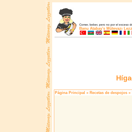
Comer, beber, pero no por el exceso de
Banu Atabay's
Mütevazı Lezz
Híga
Página Principal
»
Recetas de despojos
» 