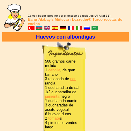
Comer, beber, pero no por el exceso de residuos (Al-A'raf 31)
Banu Atabay's
Mütevazı Lezzetler®
Turco recetas de
cocina
Huevos con albóndigas
500 gramos carne
molida
1
cebolla
, de gran
tamaño
3 rebanada de
pan
rancia
1 cucharadita de sal
1/2 cucharadita de
pimienta
negro
1 cucharada cumin
3 cucharadas de
aceite vegetal
6 huevos duros
2
tomate
s
4 pimientos verdes
largo