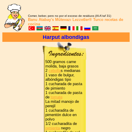
Comer, beber, pero no por el exceso de residuos (Al-A'raf 31)
Banu Atabay's
Mütevazı Lezzetler®
Turco recetas de
cocina
Harput albondigas
500 gramos carne
molida, baja grasos
2
cebolla
s medianas
1 vaso de bulgur,
albóndigas tipo
1 cucharada de pasta
de pimiento
1 cucharada de pasta
de
tomate
La mitad manojo de
perejil
1 cucharadita de
pimentón dulce en
polvo
1/2 cucharadita de
pimienta
negro