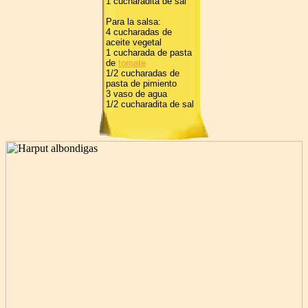
1 cucharadita de sal
Para la salsa:
4 cucharadas de
aceite vegetal
1 cucharada de pasta
de
tomate
1/2 cucharadas de
pasta de pimiento
3 vaso de agua
1/2 cucharadita de sal