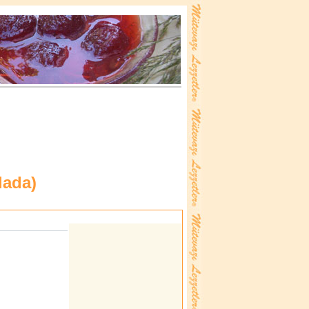
lada
)