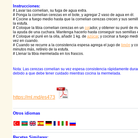
Instrucciones:
# Lavar las cornelian, su fuga de agua extra.
# Ponga la cornelian cerezas en el bote, y agregar 2 vaso de agua en él.
# Cocine a fuego medio hasta que la cornelian cerezas crecen y sus semillas
la estufa.
# Coloque la tibia cornelian cerezas en un
col
ador, y obtener su puré de 
la ayuda de una cuchara. Mantenga hacerlo hasta conseguir sus semillas 
# Coloque el puré en la olla, añadir 1 kg. de
azúcar
, y cocinar a fuego med
vez en cuando.
# Cuando se recurre a la consistencia espesa agrega el jugo de
limón
y co
minutos más, retírelo de la estufa.
# Llenar la tibia mermelada en los frascos.
Nota: Las cerezas cornelian su vez espesa consistencia rápidamente duran
debido a que debe tener cuidado mientras cocina la mermelada.
https://ml.md/es473
Otros idiomas
Recetas Similares: