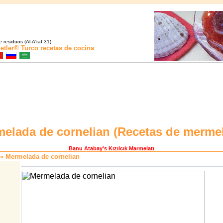
 residuos (Al-A'raf 31)
etler®
Turco recetas de cocina
elada de cornelian (
Recetas de merme
Banu Atabay
's Kızılcık Marmelatı
» Mermelada de cornelian