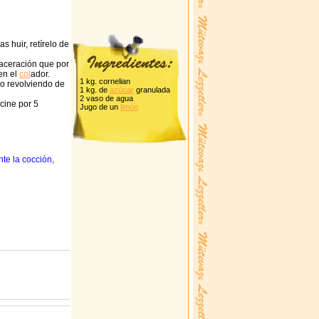
 huir, retírelo de
maceración que por
en el
col
ador.
1 kg. cornelian
io revolviendo de
1 kg. de
azúcar
granulada
2 vaso de agua
cine por 5
Jugo de un
limón
te la cocción,